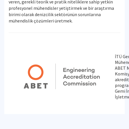
veren, gerekli teorik ve pratik niteliklere sahip yetkin
profesyonel mühendisler yetiştirmek ve bir araştırma
birimi olarak denizcilik sektörünün sorunlarına
mühendislik çözümleri üretmek.
İTÜ Ge
Mühend
ABET M
Komisy
akredit
progra
Gemi İ
İşletm