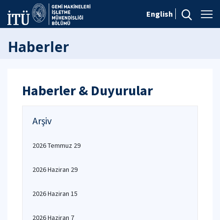
English
Haberler
Haberler & Duyurular
Arşiv
2026 Temmuz 29
2026 Haziran 29
2026 Haziran 15
2026 Haziran 7