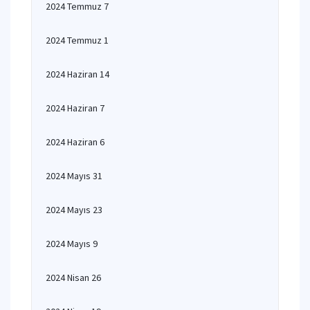
2024 Temmuz 7
2024 Temmuz 1
2024 Haziran 14
2024 Haziran 7
2024 Haziran 6
2024 Mayıs 31
2024 Mayıs 23
2024 Mayıs 9
2024 Nisan 26