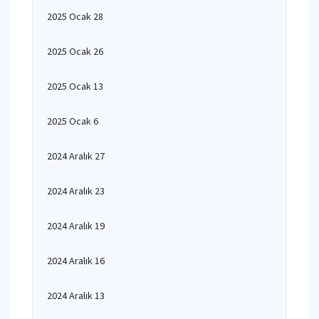
2025 Ocak 28
2025 Ocak 26
2025 Ocak 13
2025 Ocak 6
2024 Aralık 27
2024 Aralık 23
2024 Aralık 19
2024 Aralık 16
2024 Aralık 13