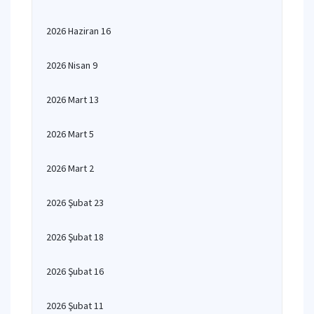
2026 Haziran 16
2026 Nisan 9
2026 Mart 13
2026 Mart 5
2026 Mart 2
2026 Şubat 23
2026 Şubat 18
2026 Şubat 16
2026 Şubat 11