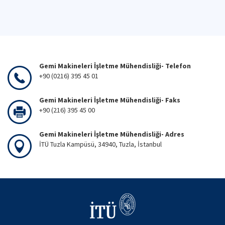
Gemi Makineleri İşletme Mühendisliği- Telefon
+90 (0216) 395 45 01
Gemi Makineleri İşletme Mühendisliği- Faks
+90 (216) 395 45 00
Gemi Makineleri İşletme Mühendisliği- Adres
İTÜ Tuzla Kampüsü, 34940, Tuzla, İstanbul