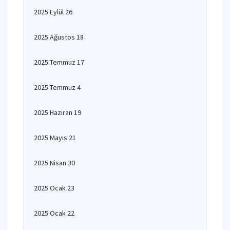
2025 Eylül 26
2025 Ağustos 18
2025 Temmuz 17
2025 Temmuz 4
2025 Haziran 19
2025 Mayıs 21
2025 Nisan 30
2025 Ocak 23
2025 Ocak 22