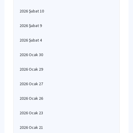
2026 Şubat 10
2026 Şubat 9
2026 Şubat 4
2026 Ocak 30
2026 Ocak 29
2026 Ocak 27
2026 Ocak 26
2026 Ocak 23
2026 Ocak 21