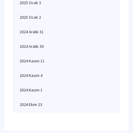
2025 Ocak 3
2025 Ocak 2
2024 Aralık 31
2024 Aralık 30
2024 Kasım 11
2024 Kasım 4
2024 Kasım 1
2024 Ekim 23