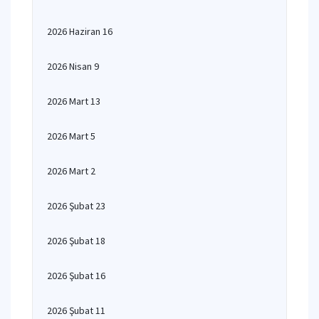
2026 Haziran 16
2026 Nisan 9
2026 Mart 13
2026 Mart 5
2026 Mart 2
2026 Şubat 23
2026 Şubat 18
2026 Şubat 16
2026 Şubat 11